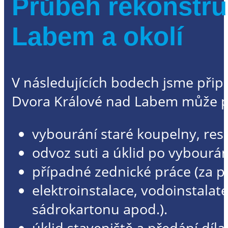
Průběh rekonstru
Labem a okolí
V následujících bodech jsme připr
Dvora Králové nad Labem může 
vybourání staré koupelny, re
odvoz suti a úklid po vybourá
případné zednické práce (za 
elektroinstalace, vodoinstalat
sádrokartonu apod.).
úklid staveniště a předání díl