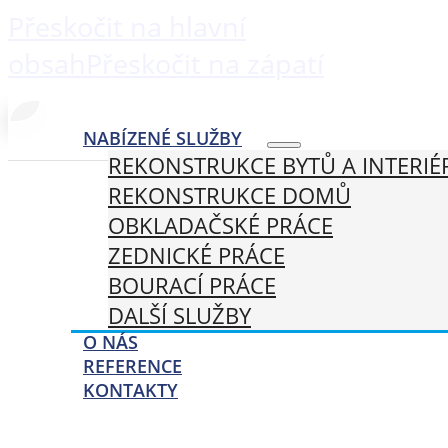
Přeskočit na hlavní
obsah
Přeskočit na zápatí
NABÍZENÉ SLUŽBY
REKONSTRUKCE BYTŮ A INTERIÉ
REKONSTRUKCE DOMŮ
OBKLADAČSKÉ PRÁCE
ZEDNICKÉ PRÁCE
BOURACÍ PRÁCE
Rek
DALŠÍ SLUŽBY
O NÁS
REFERENCE
KONTAKTY