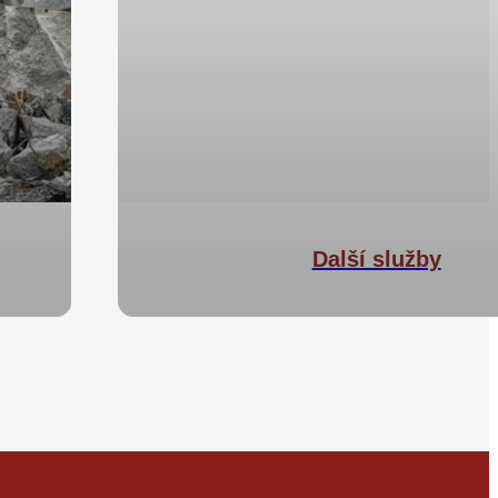
Další služby
vodoinstalatérské,
topenářské a elektriká