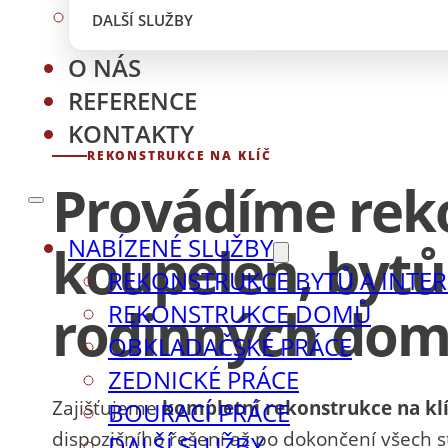
DALŠÍ SLUŽBY
O NÁS
REFERENCE
KONTAKTY
REKONSTRUKCE NA KLÍČ
Provádíme rek
NABÍZENÉ SLUŽBY
koupelen, bytů 
REKONSTRUKCE BYTŮ A INTER
rodinných do
REKONSTRUKCE DOMŮ
OBKLADAČSKÉ PRÁCE
ZEDNICKÉ PRÁCE
Zajišťujeme
kompletní rekonstrukce na kl
BOURACÍ PRÁCE
dispozičního řešení až po dokončení všech s
DALŠÍ SLUŽBY