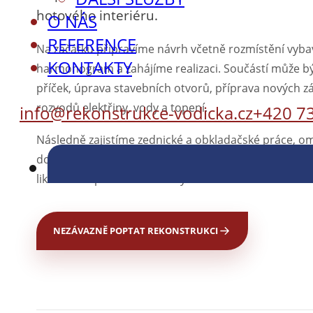
hotového interiéru.
O NÁS
REFERENCE
Na začátku připravíme návrh včetně rozmístění vyba
KONTAKTY
harmonogram a zahájíme realizaci. Součástí může b
příček, úprava stavebních otvorů, příprava nových zá
rozvodů elektřiny, vody a topení.
info@rekonstrukce-vodicka.cz
+420 7
Následně zajistíme zednické a obkladačské práce, om
dokončovací úpravy. Postaráme se také o dopravu ma
likvidaci odpadu a závěrečný úklid.
NEZÁVAZNĚ POPTAT REKONSTRUKCI