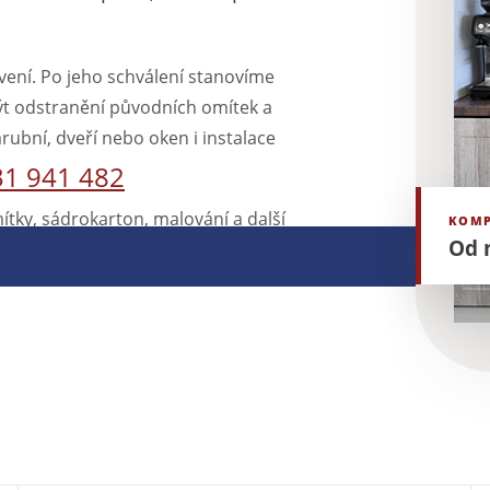
vení. Po jeho schválení stanovíme
ýt odstranění původních omítek a
rubní, dveří nebo oken i instalace
31 941 482
ítky, sádrokarton, malování a další
KOMP
Od 
teriálu, odvoz suti, ekologickou