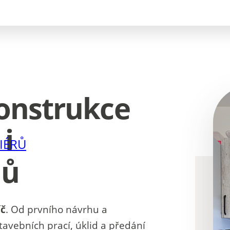
onstrukce
i
IÉRŮ
mů
íč
. Od prvního návrhu a
tavebních prací, úklid a předání