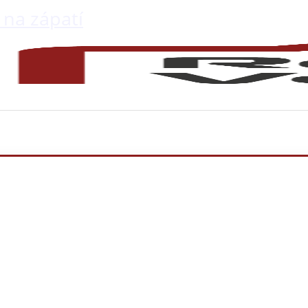
 na zápatí
lužby