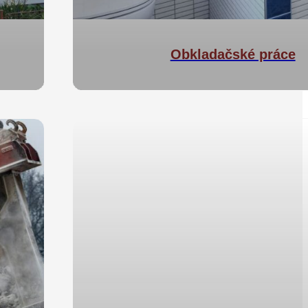
Obkladačské práce
ů
Obkladačské práce
preciz
dokončení