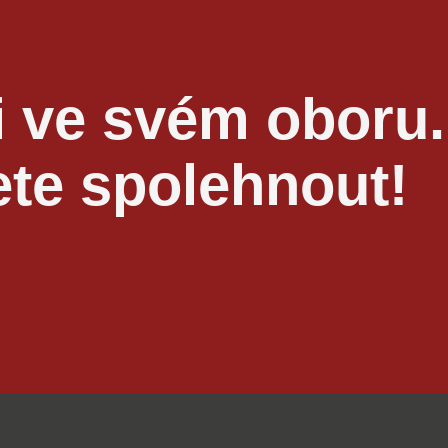
odvoz suti a
ekologickou likvidaci odp
 ve svém oboru.
te spolehnout!