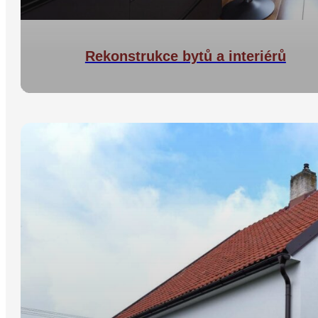
Rekonstrukce bytů a interiérů
Rekonstrukce interiérů
přestavby
bytů a domů
kompletně na klíč