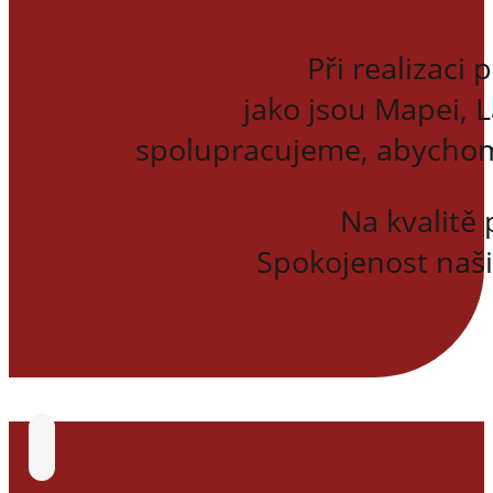
Při realizaci
jako jsou Mapei, 
spolupracujeme, abychom z
Na kvalitě 
Spokojenost naši