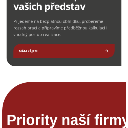
vašich představ
Přijedeme na bezplatnou obhlídku, probereme
rozsah prací a připravíme předběžnou kalkulaci i
vhodný postup realizace.
MÁM ZÁJEM
Priority naší firm