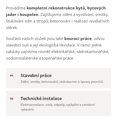
Provádíme
kompletní rekonstrukce bytů, bytových
jader i koupelen
. Zajišťujeme zdění a vyzdívání, omítky,
štukování stěn a stropů, betonování i realizaci nivelačních
stěrek.
Součástí našich služeb jsou také
bourací práce
, odvoz
stavební suti a její ekologická likvidace. V rámci jedné
zakázky zajistíme rovněž elektrikářské, sádrokartonářské,
vodoinstalatérské a topenářské práce.
Stavební práce
01
Zdění, omítky, betonování, sádrokarton a úpravy povrchů.
Technické instalace
02
Elektroinstalace, voda, odpady, vytápění a sanitární
vybavení.