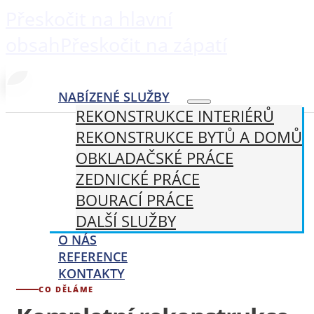
Přeskočit na hlavní
obsah
Přeskočit na zápatí
NABÍZENÉ SLUŽBY
REKONSTRUKCE INTERIÉRŮ
REKONSTRUKCE BYTŮ A DOMŮ
OBKLADAČSKÉ PRÁCE
ZEDNICKÉ PRÁCE
BOURACÍ PRÁCE
DALŠÍ SLUŽBY
O NÁS
REFERENCE
KONTAKTY
CO DĚLÁME