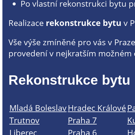
Po vlastní rekonstrukci bytu p
Realizace
rekonstrukce bytu
v 
Vše výše zmíněné pro vás v Praze
provedení v nejkratším možném 
Rekonstrukce bytu 
Mladá Boleslav
Hradec Králové
P
Trutnov
Praha 7
K
Liberec
Praha 6
H