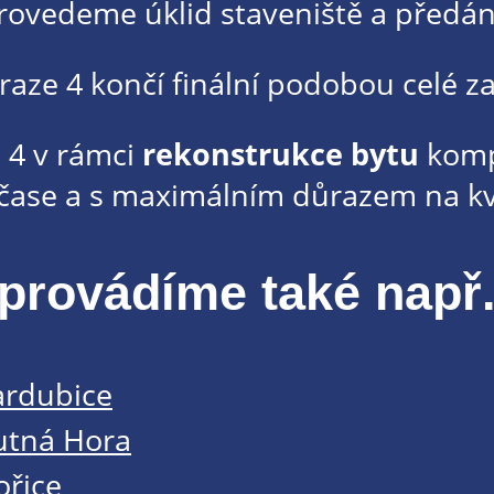
rovedeme úklid staveniště a předání
Praze 4 končí finální podobou celé z
 4 v rámci
rekonstrukce bytu
komp
čase a s maximálním důrazem na kv
provádíme také např.
ardubice
utná Hora
ořice