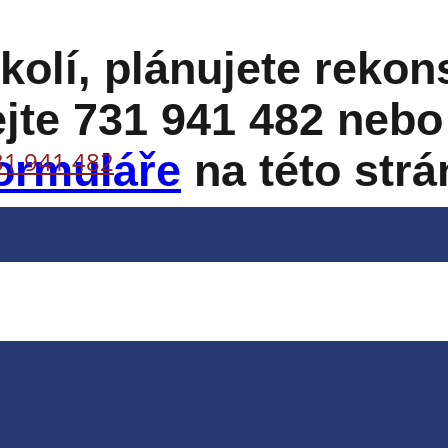
okolí, plánujete rekon
ejte
731 941 482
nebo 
31 941 482
ormuláře
na této strá