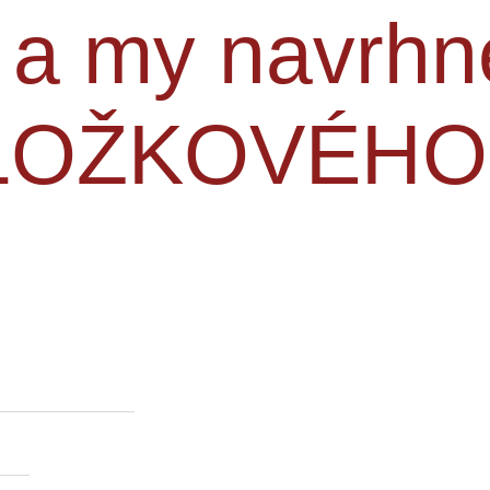
í a my navrh
OLOŽKOVÉHO