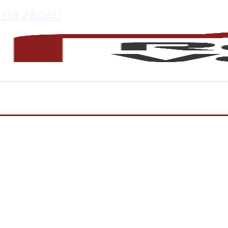
 na zápatí
ce bytu Pra