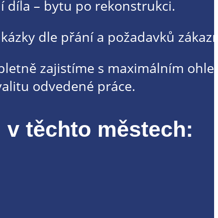
 díla – bytu po rekonstrukci.
akázky dle přání a požadavků zákazn
letně zajistíme s maximálním ohl
alitu odvedené práce.
 v těchto městech: