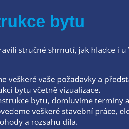
rukce bytu
vili stručné shrnutí, jak hladce i u
e veškeré vaše požadavky a představ
kci bytu včetně vizualizace.
strukce bytu, domluvíme termíny a
vedeme veškeré stavební práce, elek
dohody a rozsahu díla.