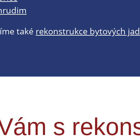
hrudim
íme také
rekonstrukce bytových jad
ám s rekons