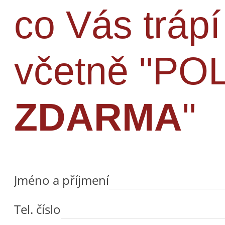
co Vás tráp
včetně "P
ZDARMA
"
Jméno a příjmení
Tel. číslo