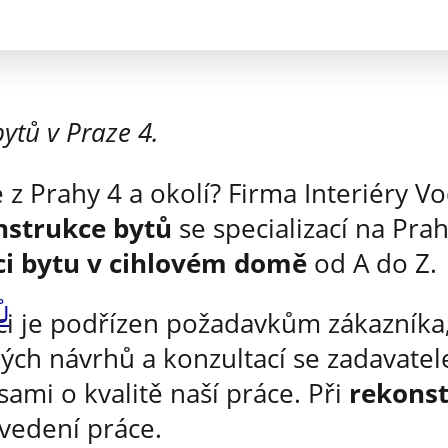
ytů v Praze 4.
e z Prahy 4 a okolí? Firma Interiéry Vo
nstrukce bytů
se specializací na Pra
ci bytu v cihlovém domě
od A do Z.
Ů
i je podřízen požadavkům zákazníka,
ých návrhů a konzultací se zadavatel
ami o kvalitě naší práce. Při
rekonst
ovedení práce.