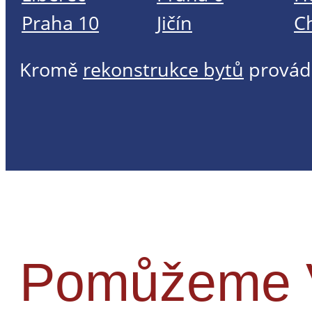
Praha 10
Jičín
C
Kromě
rekonstrukce bytů
provád
Pomůžeme V