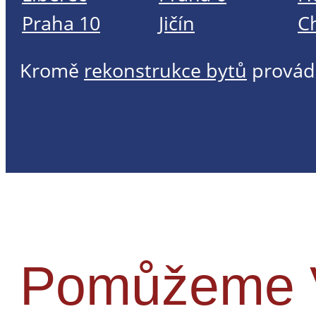
Praha 10
Jičín
C
Kromě
rekonstrukce bytů
provád
Pomůžeme V