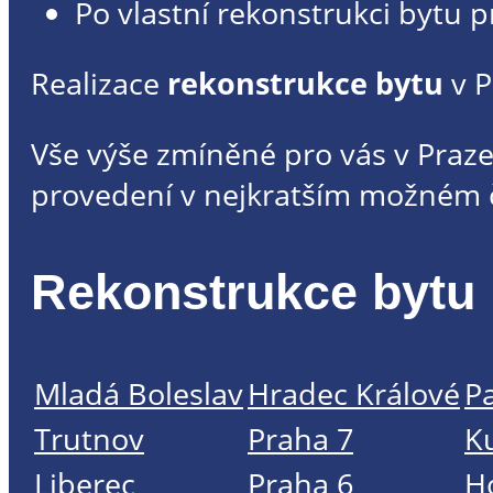
Po vlastní rekonstrukci bytu p
Realizace
rekonstrukce bytu
v 
Vše výše zmíněné pro vás v Praze
provedení v nejkratším možném 
Rekonstrukce bytu 
Mladá Boleslav
Hradec Králové
P
Trutnov
Praha 7
K
Liberec
Praha 6
H