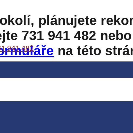
 okolí, plánujete reko
ejte
731 941 482
nebo 
31 941 482
ormuláře
na této strá