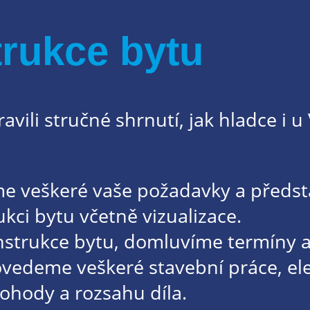
rukce bytu
avili stručné shrnutí, jak hladce i 
e veškeré vaše požadavky a představ
kci bytu včetně vizualizace.
strukce bytu, domluvíme termíny a
vedeme veškeré stavební práce, elek
dohody a rozsahu díla.