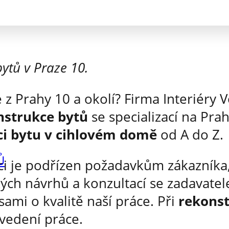
ytů v Praze 10.
e z Prahy 10 a okolí? Firma Interiéry 
nstrukce bytů
se specializací na Pr
ci bytu v cihlovém domě
od A do Z.
Ů
i je podřízen požadavkům zákazníka,
ých návrhů a konzultací se zadavatel
ami o kvalitě naší práce. Při
rekonst
ovedení práce.