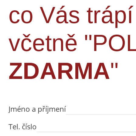
co Vás tráp
včetně "P
ZDARMA
"
Jméno a příjmení
Tel. číslo