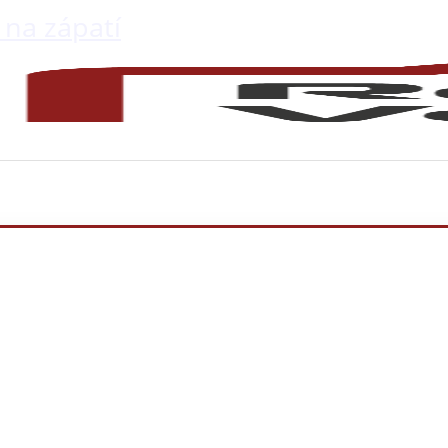
 na zápatí
ce bytu Pra