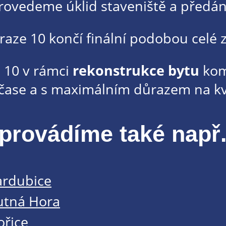
rovedeme úklid staveniště a předání
Praze 10 končí finální podobou celé 
 10 v rámci
rekonstrukce bytu
kom
čase a s maximálním důrazem na kv
provádíme také např.
ardubice
utná Hora
ořice