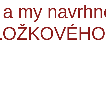
í a my navrh
OLOŽKOVÉHO