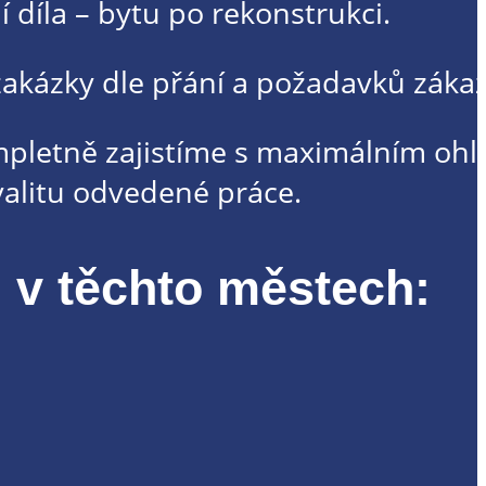
 díla – bytu po rekonstrukci.
zakázky dle přání a požadavků zákaz
pletně zajistíme s maximálním oh
alitu odvedené práce.
 v těchto městech: