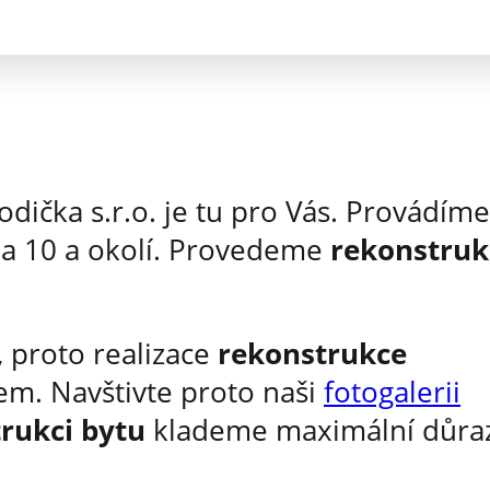
Vodička s.r.o. je tu pro Vás. Provádíme
aha 10 a okolí. Provedeme
rekonstruk
 proto realizace
rekonstrukce
em. Navštivte proto naši
fotogalerii
rukci bytu
klademe maximální důra