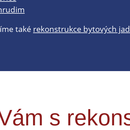
hrudim
íme také
rekonstrukce bytových jad
ám s rekons