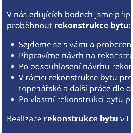
V následujících bodech jsme připra
proběhnout
rekonstrukce bytu
:
Sejdeme se s vámi a probereme
Připravíme návrh na rekonstruk
Po odsouhlasení návrhu rekon
V rámci rekonstrukce bytu pro
topenářské a další práce dle d
Po vlastní rekonstrukci bytu p
Realizace
rekonstrukce bytu
v L