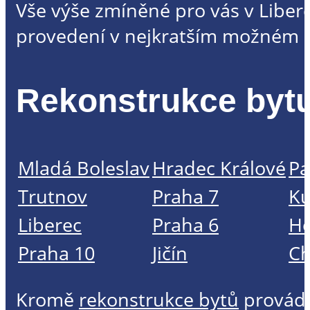
Vše výše zmíněné pro vás v Liber
provedení v nejkratším možném č
Rekonstrukce bytu
Mladá Boleslav
Hradec Králové
Pa
Trutnov
Praha 7
Ku
Liberec
Praha 6
Ho
Praha 10
Jičín
C
Kromě
rekonstrukce bytů
provád