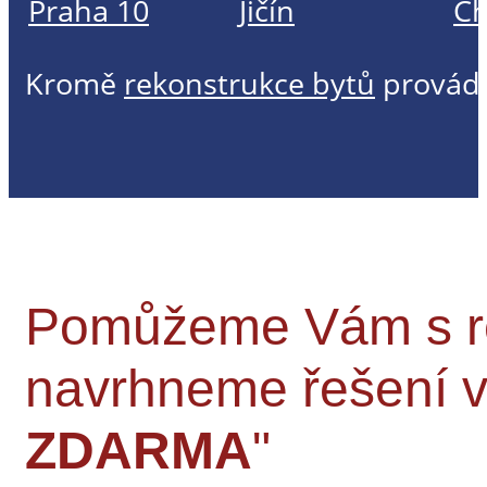
Praha 10
Jičín
C
Kromě
rekonstrukce bytů
provád
Pomůžeme Vám s rek
navrhneme řešení
ZDARMA
"