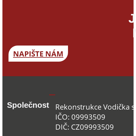
J
NAPIŠTE NÁM
Společnost
Rekonstrukce Vodička s.
IČO: 09993509
DIČ: CZ09993509