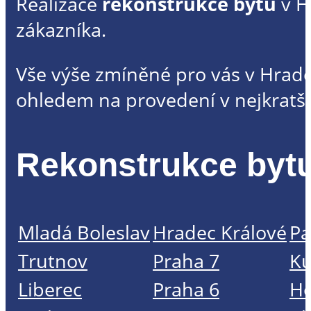
Realizace
rekonstrukce bytu
v H
zákazníka.
Vše výše zmíněné pro vás v Hradc
ohledem na provedení v nejkrat
Rekonstrukce bytu
Mladá Boleslav
Hradec Králové
Pa
Trutnov
Praha 7
Ku
Liberec
Praha 6
Ho