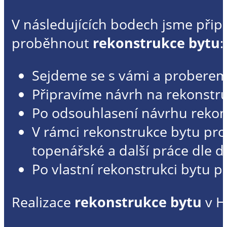
V následujících bodech jsme připra
proběhnout
rekonstrukce bytu
:
Sejdeme se s vámi a probereme
Připravíme návrh na rekonstruk
Po odsouhlasení návrhu rekon
V rámci rekonstrukce bytu pro
topenářské a další práce dle d
Po vlastní rekonstrukci bytu p
Realizace
rekonstrukce bytu
v H