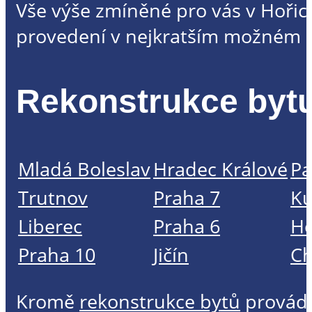
Vše výše zmíněné pro vás v Hořic
provedení v nejkratším možném č
Rekonstrukce bytu
Mladá Boleslav
Hradec Králové
Pa
Trutnov
Praha 7
Ku
Liberec
Praha 6
Ho
Praha 10
Jičín
C
Kromě
rekonstrukce bytů
provád