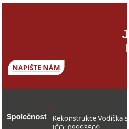
J
NAPIŠTE NÁM
Společnost
Rekonstrukce Vodička s.
IČO: 09993509