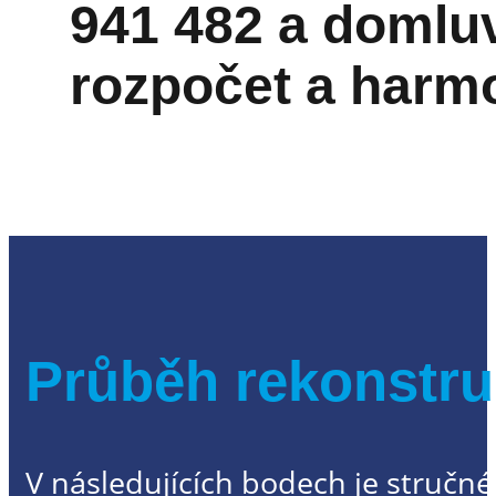
941 482
a domluv
rozpočet a harm
Průběh rekonstru
V následujících bodech je stručné