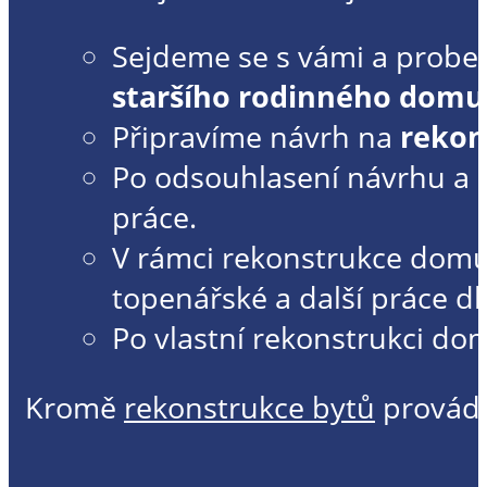
Sejdeme se s vámi a prober
staršího rodinného domu
Připravíme návrh na
rekon
Po odsouhlasení návrhu a
práce.
V rámci rekonstrukce do
topenářské a další práce dl
Po vlastní rekonstrukci 
Kromě
rekonstrukce bytů
provád